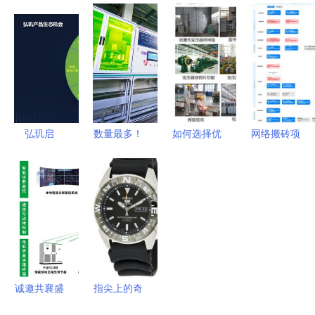
技术体系研
共建产业互
术服务闪耀
元、会员年
究与应用分
联网生态链
2018年度
均到店8次
析 网络技
——中国联
山东名牌榜
奇客巴士如
术服务的核
通网络技术
单
何通过网络
心驱动
研究院院长
技术服务实
张涌谈网络
现高效运营
技术服务新
弘玑启
数量最多！
如何选择优
网络搬砖项
格局
动“AI应用
海尔再添两
质地埋式箱
目详细解析
数字化服务
家工厂入选
变？北京创
如何加盟大
商扶持计
全球工业
联汇通厂价
型网游技术
划” 赋能
4.0灯塔网
直销服务解
服务
500家伙
络
析
伴，共筑企
业智能转型
诚邀共襄盛
指尖上的奇
新生态
举 中电技
幻世界 探