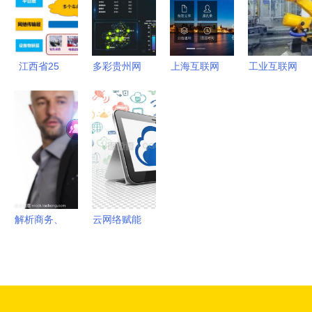
同，提升网
络技术服务
新高度
江西省25
多彩贵州网
上海互联网
工业互联网
个“5G+工
优秀服务商
软件集团
智能制造发
业互联
与两大省级
高端协同管
展的基础与
网”典型应
标杆项目，
理软件产品
网络技术服
用案例深度
贵州电商云
和咨询服务
务的支撑作
分析 网络
技术实力获
提供商
用
技术服务的
权威认定
核心支撑
解析商务、
云网络赋能
技术、互联
平板电脑
网、网络及
打造无缝网
网络技术服
络技术服务
务的核心概
新体验