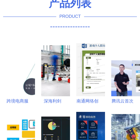
产品列表
PRODUCT
----------------
跨境电商服
深海利剑
南通网络创
腾讯云首次
务商:为产
法国F21重
收 网络技
公开计算力
品出海保驾
型鱼雷的技
术服务的机
产品矩阵
护航的数字
术革新与网
遇与行动指
以自研驱动
护航者
络化未来
南
软硬件协